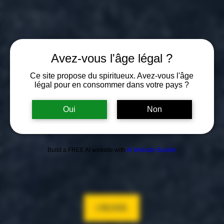
Avez-vous l'âge légal ?
Ce site propose du spiritueux. Avez-vous l'âge
légal pour en consommer dans votre pays ?
Oui
Non
Build a FREE AI website with
AI Website Builder
GIN
D'EI
Produced and distilled in Valais.
Approved by the most demanding palates.
ORDER