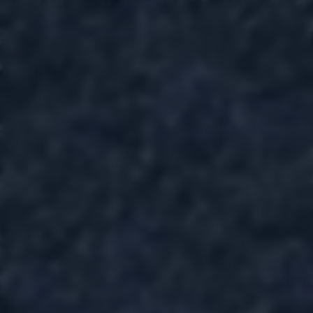
GIN D'EI
London Dry Gin | Swiss made